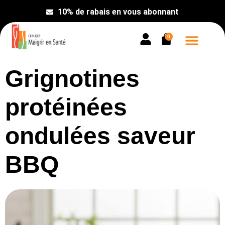
10% de rabais en vous abonnant
0
Prendre rend
Grignotines
protéinées
ondulées saveur
BBQ