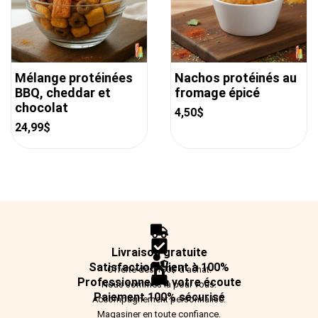
Mélange protéinées
Nachos protéinés au
BBQ, cheddar et
fromage épicé
chocolat
4,50
$
24,99
$
Livraison gratuite
Satisfaction client à 100%
Offerte dès 100$ d’achat.
Professionnels à votre écoute
Nous sommes là pour vous.
Paiement 100% sécurisé
Accompagnement personnalisé.
Magasiner en toute confiance.