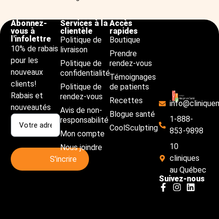
Abonnez-
Services à la
Accès
vous à
clientèle
rapides
l'infolettre
Politique de
Boutique
10% de rabais
livraison
Prendre
pour les
Politique de
rendez-vous
nouveaux
confidentialité
Témoignages
clients!
Politique de
de patients
Rabais et
rendez-vous
Recettes
info@clinique
nouveautés
Avis de non-
Blogue santé
1-888-
responsabilité
CoolSculpting
853-9898
Mon compte
10
Nous joindre
cliniques
au Québec
Suivez-nous