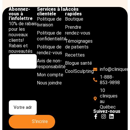
Abonnez-
Services à la
Accès
vous à
clientèle
rapides
l'infolettre
Politique de
Boutique
10% de rabais
livraison
Prendre
pour les
Politique de
rendez-vous
nouveaux
confidentialité
clients!
Témoignages
Rabais et
Politique de
de patients
nouveautés
rendez-vous
Recettes
Avis de non-
Blogue santé
responsabilité
info@cliniquem
CoolSculpting
Ce champ
Mon compte
n’est utilisé
1-888-
qu’à des fins
853-9898
Nous joindre
de validation et
10
devrait rester
cliniques
inchangé.
au
Québec
Suivez-nous