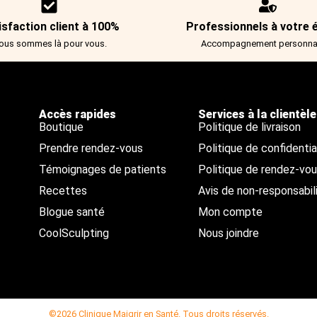
isfaction client à 100%
Professionnels à votre 
ous sommes là pour vous.
Accompagnement personnal
Accès rapides
Services à la clientèle
Boutique
Politique de livraison
Prendre rendez-vous
Politique de confidentia
Témoignages de patients
Politique de rendez-vo
Recettes
Avis de non-responsabil
Blogue santé
Mon compte
CoolSculpting
Nous joindre
©2026 Clinique Maigrir en Santé. Tous droits réservés.