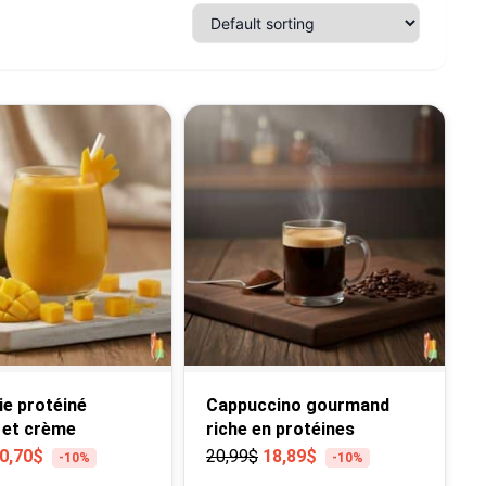
e protéiné
Cappuccino gourmand
et crème
riche en protéines
0,70
$
20,99
$
18,89
$
-10%
-10%