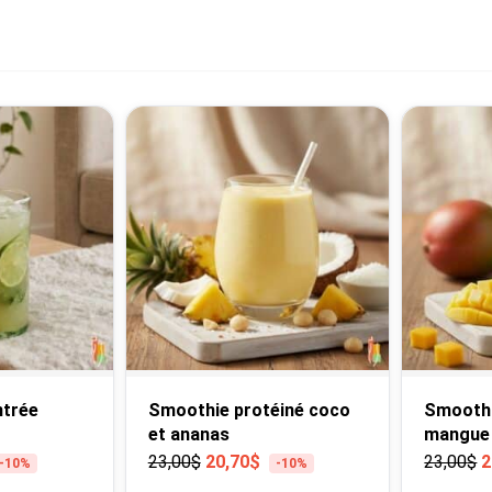
4
products
ntrée
Smoothie protéiné coco
Smoothi
et ananas
mangue 
23,00
$
20,70
$
23,00
$
2
-10%
-10%