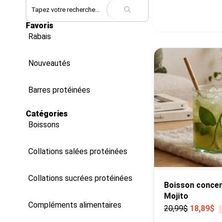
Showing
1-4
of
Favoris
Rabais
Nouveautés
Barres protéinées
Catégories
Boissons
Collations salées protéinées
Collations sucrées protéinées
Boisson conce
Mojito
Compléments alimentaires
20,99
$
18,89
$