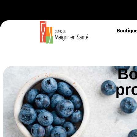
Boutiqu
Bo
pr