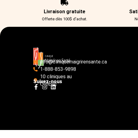
Livraison gratuite
Sat
Offerte dès 100$ d’achat.
N
info@cliniquemaigrirensante.ca
1-888-853-9898
10 cliniques au
Suivez-nous
Québec