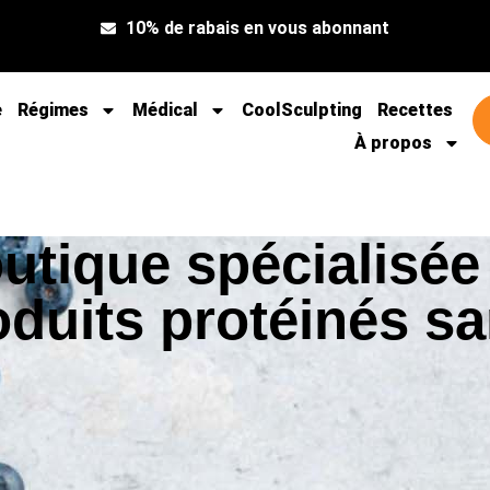
10% de rabais en vous abonnant
e
Régimes
Médical
CoolSculpting
Recettes
À propos
utique spécialisée
oduits protéinés sa