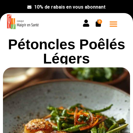
10% de rabais en vous abonnant
0
Recette de
Pétoncles Poêlés
Prendre rend
Légers