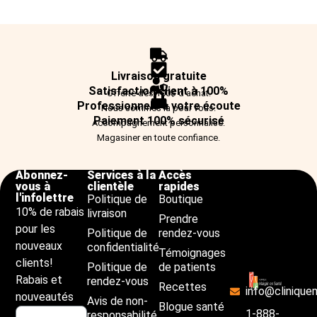
Livraison gratuite
Satisfaction client à 100%
Offerte dès 100$ d’achat.
Professionnels à votre écoute
Nous sommes là pour vous.
Paiement 100% sécurisé
Accompagnement personnalisé.
Magasiner en toute confiance.
Abonnez-
Services à la
Accès
vous à
clientèle
rapides
l'infolettre
Politique de
Boutique
10% de rabais
livraison
Prendre
pour les
Politique de
rendez-vous
nouveaux
confidentialité
Témoignages
clients!
Politique de
de patients
Rabais et
rendez-vous
Recettes
info@clinique
nouveautés
Avis de non-
Blogue santé
1-888-
responsabilité