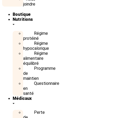
joindre
Boutique
Nutritions
Régime
protéiné
Régime
hypocalorique
Régime
alimentaire
équilibré
Programme
de
maintien
Questionnaire
en
santé
Médicaux
Perte
de