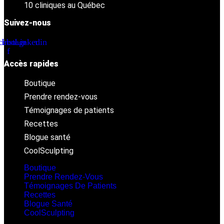
10 cliniques au Québec
Suivez-nous
cebook-
Instagram
Linkedin
f
Accès rapides
Boutique
Prendre rendez-vous
Témoignages de patients
Recettes
Blogue santé
CoolSculpting
Boutique
Prendre Rendez-Vous
Témoignages De Patients
Recettes
Blogue Santé
CoolSculpting