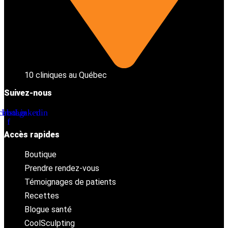
10 cliniques au Québec
Suivez-nous
cebook-
Instagram
Linkedin
f
Accès rapides
Boutique
Prendre rendez-vous
Témoignages de patients
Recettes
Blogue santé
CoolSculpting